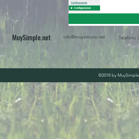
MuySimple.net
info@muysimple.net
Telefono 
©2018 by MuySimple.